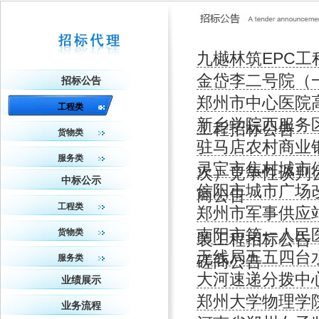
九樾林筑EPC
金岱李二号院（
招标公告
郑州市中心医院
工程类
新乡学院西服务
工程招标公告
货物类
驻马店农村商业
服务类
灵宝市焦村城市
次）竞争性谈判
中标公示
信阳市城市广场
商公告
工程类
郑州市军事供应
南阳市第一人民
货物类
装工程招标公告
无线局五五四台
磋商公告
服务类
大河速递分拨中
业绩展示
郑州大学物理学
业务流程