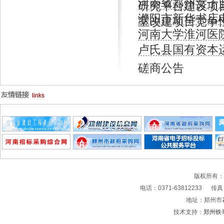
河南省郑州女子
研究平台建设项
濮阳市新华书店
室改建项目竞争
河南大学淮河医
卢氏县国有资本
磋商公告
版权所有
电话：0371-63812233 传真：0
地址：郑州市
技术支持：
郑州铁