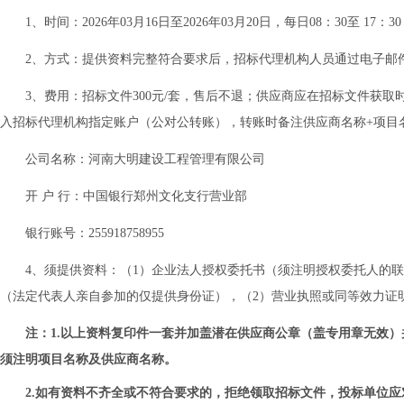
1、时间：202
6
年
03
月
16
日至
202
6
年
03
月
20
日，每日
08：30至 17
2
、方式：
提供资料完整符合要求后，招标代理机构人员通过电子邮
3、费用：
招标文件
300元/套，售后不退；供应商应在招标文件获
入招标代理机构指定账户
（公对公转账）
，转账时备注供应商名称
+项目
公司名称：河南大明建设工程管理有限公司
开
户
行：中国银行郑州文化支行营业部
银行账号：
255918758955
4、
须提供资料：（
1）企业法人授权委托书（须注明授权委托人的
（法定代表人亲自参加的仅提供身份证），（2）营业执照或同等效力证
注：
1.以上资料复印件一套并加盖潜在供应商公章（盖专用章无效）并将扫描
须注明项目名称及供应商名称。
2.如有资料不齐全或不符合要求的，拒绝领取招标文件，投标单位