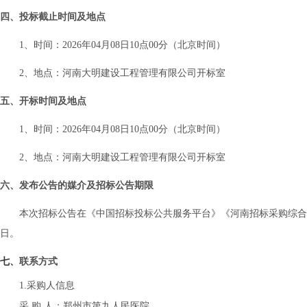
四、投标截止时间及地点
1、时间：202
6
年
04
月
08
日
10
点
00
分（北京时间）
2、地点：河南大明建设工程管理有限公司开标室
五、开标时间及地点
1、时间：202
6
年
04
月
08
日
10
点
00
分（北京时间）
2、地点：河南大明建设工程管理有限公司
开标
室
六、发布公告的媒介及招标公告期限
本次招标公告在
《中国招标投标公共服务平台》《河南
招标采购综合
日。
七、
联系
方式
1.采购人信息
采
购
人：郑州市第九人民医院