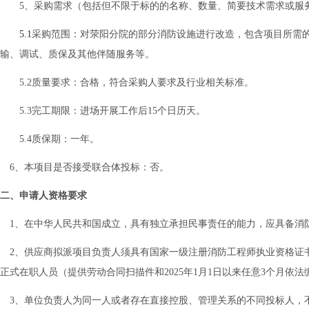
5、采购需求（包括但不限于标的的名称、数量、简要技术需求或服
5.1
采购范围：对荥阳分院的部分消防设施进行改造，包含
项目所需
输、调试、质保及其他伴随服务等。
5.2质量
要求：
合格，
符合采购人要求及行业相关标准。
5.3完工期限：进场开展工作后15个日历天。
5.4质保期：一年。
6、本项目是否接受联合体投标：否。
二、申请人资
格要求
1、在中华人民共和国成立，具有独立承担民事责任的能力
，
应具备消
2、供应商拟派项目负责人须具有国家一级注册消防工程师执业资格证
正式在职人员（提供劳动合同扫描件和2025年1月1日以来任意3个月依
3、
单位负责人为同一人或者存在直接控股、管理关系的不同投标人，