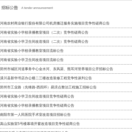
河南农村商业银行股份有限公司机房搬迁服务实施项目竞争性磋商公告
河南省实验小学校录播教室项目（二次）竞争性磋商公告
河南省实验小学卫生间改造项目（二次）竞争性磋商公告
河南省实验小学校录播教室项目流标公告
河南省实验小学卫生间改造项目流标公告
郑州市城区河道事务中心金水河、东风渠、熊耳河管养项目公开招标公告
潢川县新华书店办公楼二三楼改造装修工程竞争性谈判公告
郑州市工业路（先锋路-西四环）易涝点整治工程施工招标公告
河南省实验小学卫生间改造项目竞争性磋商公告
河南省实验小学校录播教室项目竞争性磋商公告
南阳市第一人民医院手术室改造项目招标公告
嵩山实验室5号楼幕墙开窗改造项目竞争性磋商公告