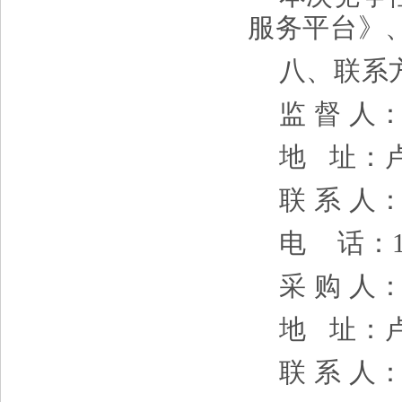
服务平台》
八、联系
监
督
人
地
址：
联
系
人
电
话：
采
购
人
地
址：
联
系
人