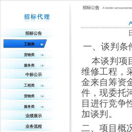
招标公告
一、谈判条
工程类
货物类
本谈判项
服务类
维修工程
，
中标公示
金来
自筹资
工程类
件，现委托
货物类
目进行竞争
服务类
加谈判。
业绩展示
二、项目概
业务流程