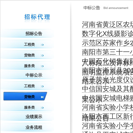
河南省黄泛区农
数字化X线摄影
招标公告
示范区苏家作乡
工程类
南阳市第三十一
货物类
中国石化销售有
八标段二次评标
服务类
南阳市淅川县2
照明监控系统项
中标公示
原子荧光光度仪
结果公示
工程类
中信国安城及其
中信国安城电梯
货物类
果公示
河南省实验小学
服务类
洛阳市西工区新
结果公告
业绩展示
河南省实验小学
业务流程