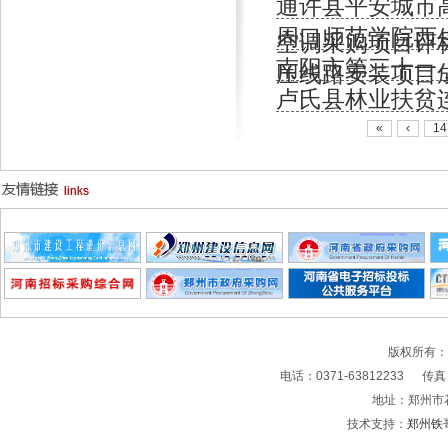
通许县平安城市
周口师范学院西生
空调采购项目评
南阳市第三十一
压线路安装项目
卢氏县林业扶贫
«
‹
14
版权所有
电话：0371-63812233 传真：0
地址：郑州市
技术支持：
郑州铁