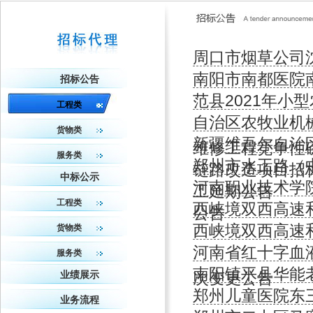
周口市烟草公司
南阳市南都医院
招标公告
范县2021年小
工程类
自治区农牧业机
货物类
新疆维吾尔自治
维修工程竞争性
服务类
郑州市水工路（
链路改造项目招
中标公示
河南职业技术学
工延期公告
工程类
西峡境双西高速
公告
西峡境双西高速
货物类
河南省红十字血
服务类
南阳镇平县华能
次变更公告
业绩展示
郑州儿童医院东
业务流程