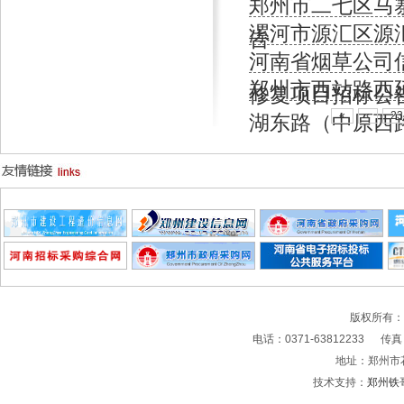
郑州市二七区马
漯河市源汇区源
告
河南省烟草公司
郑州市西站路西
修复项目招标公
«
‹
23
湖东路（中原西
版权所有
电话：0371-63812233 传真：0
地址：郑州市
技术支持：
郑州铁