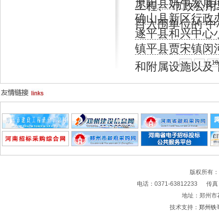
原阳县奶牛发展
工程、 市政公
确山县新区行政
目入围单位的 中
遂平县和兴中心
镇平县贾宋镇闵
«
‹
18
和附属设施以及
版权所有
电话：0371-63812233 传真：0
地址：郑州市
技术支持：
郑州铁