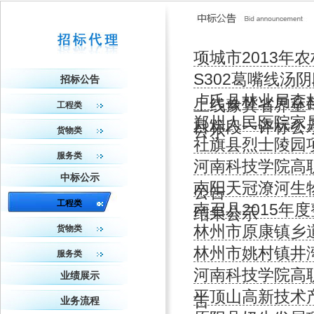
项城市2013年
S302葛嘴线汤
招标公告
卢氏县林业局森
上线豫冀省界至
工程类
郑州人民医院家
目标段一评标公
公示
货物类
社旗县烈士陵园
服务类
河南科技学院高
中标公示
南阳天冠潦河生
公告
工程类
南召县2015年
结果公示
林州市原康镇乡
货物类
林州市姚村镇井
服务类
河南科技学院高
业绩展示
平顶山高新技术
告
业务流程