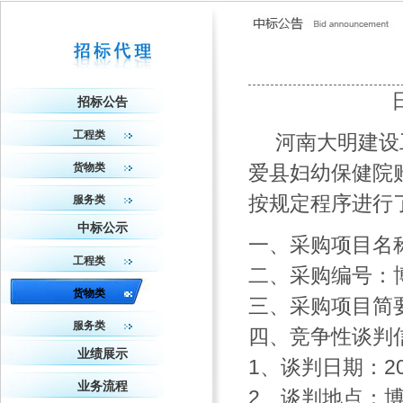
招标公告
工程类
河南大明建设工
货物类
爱县妇幼保健院
按规定程序进行
服务类
中标公示
一、采购项目名
工程类
二、采购编号：博
货物类
三、采购项目简
服务类
四、竞争性谈判
业绩展示
1、谈判日期：20
业务流程
2、谈判地点：