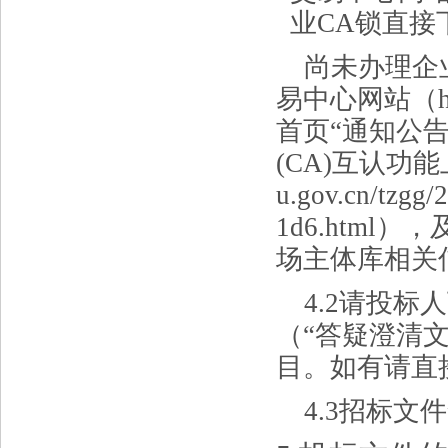
业CA锁直接
尚未办理企
易中心网站（
首页
“通知公
(CA)互认功能上线
u.gov.cn/tzgg
1d6.htm
场主体库相关
4.2请投
（“答疑澄清文
目。如有请直
4.3招标文