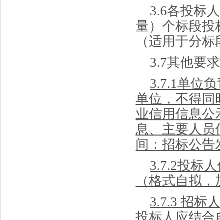
3.
6
各投标
量
）
个标段投
（
适用于分标
3.
7
其他要
3.
7
.1
单位负
单位，不得
同
业信用信息公
息、主要人员
间：
招标
公告
3.
7
.2投标
（格式自拟，
3.
7
.3 招
投标人应结合