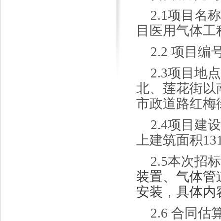
2.1
项目名
目医用气体工
2.2 项目编号
2.
3
项目地
北、莲花街以
市政道路红梅
2.
4
项目建
上建筑面积13
2.
5
本次招
装置、气体管
安装，具体内
2.6 合同