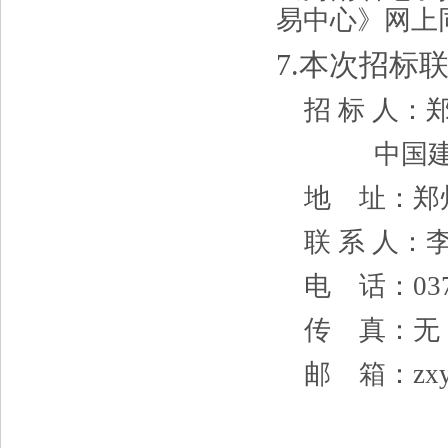
易中心》网上
7
.本次招标
招
标
人
：
中国
地
址：
郑
联
系
人：
电
话：
03
传
真：
无
邮
箱：
zx