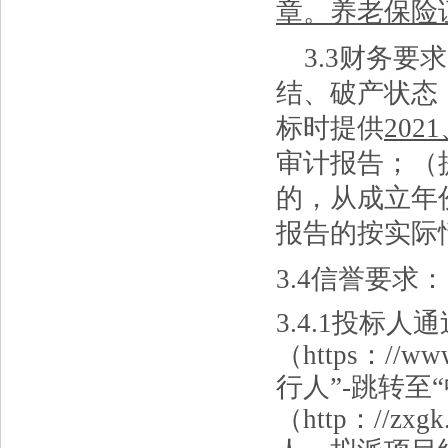
章。养老保险
3.
3
财务要求
结、破产状态
标时提供
202
审计报告；
（
的，从成立年
报告的按实际
3.
4
信誉要求：
3.
4
.1
投标人通
（https
：
//ww
行人”-跳转至
（http
：
//zxg