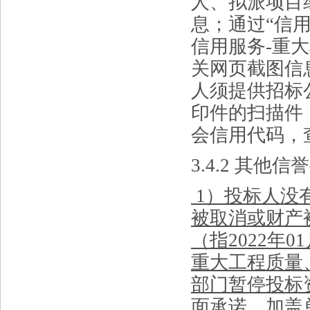
人、拟派项目
息
；
通过
“信用中
信用服务-重
关网页截图信
人须提供招标
印件的扫描件
会信用代码，
3.
4
.2
其他信誉
1）投标人没
被取消或财产
（指
2022年0
重大工程质量
部门暂停投标
面承诺，加盖