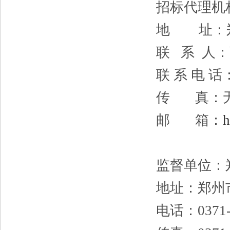
招标代理机
地
址：
联
系
人：
联
系
电
话
传
真：
邮
箱：
监督单位：
地址：郑州
电话：
0371