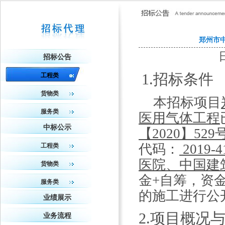
郑州市
招标公告
1.招标条件
工程类
货物类
本招标项目
服务类
医用气体工程
中标公示
【
2020】529
代码
：
2019-4
工程类
医院、中国建
货物类
金
+自筹，资
服务类
的施工进行公
业绩展示
2.项目概况
业务流程