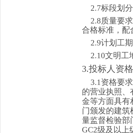
2.
7
标段划
2.
8
质量要
合格标准，配
2.
9
计划工
2.10
文明工
3.投标人资
3.
1
资格要
的营业执照
、
金等方面具有
门颁发
的建筑
量监督检验部
GC2级及以上