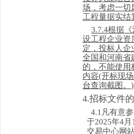
场，考虑一切
工程量据实结
3.
7
.4根据
设工程企业资
定，投标人企
全国
和
河南省
的，不能使用
内容
(开标现
台
查询截图。
)
4
.招标文件
4
.1凡有意
于
2025
年
4
月
交易中心网