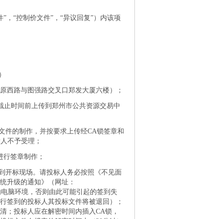
”，“控制价文件”，“异议回复”）内该项
）
中原西路与图强路交叉口郑发大厦六楼）；
交截止时间前上传到郑州市公共资源交易中
文件的制作，并按要求上传经CA锁签章和
标人不予受理；
进行签章制作；
需到开标现场。请投标人务必按照《不见面
统升级的通知》（网址：
置参与不见面开标的电脑环境，否则由此可能引起的签到失
行签到的投标人其投标文件将被退回）；
清；投标人应在解密时间内插入CA锁，