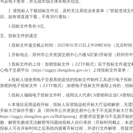
书及电子签章，并完成市场主体库相关信息。
2. 请投标人下载招标文件后，及时关注系统业务菜单（“答疑澄清文件
目。如有请直接下载，不再另行通知；
3.招标文件售价:0元
。
五、投标文件的递交
1.投标文件递交截止时间：2025年01月15日上午09时30分（北京时间
2.开标地点：郑州市公共资源交易中心六楼A区第3开标室（郑州市
3.投标文件的上传：加密投标文件（.ZZTF格式）应于投标文件递
心电子交易平台（https://zzggzy.zhengzhou.gov.cn/）上传投标文件菜单；
4.投标人须使用电子交易系统提供的投标文件制作工具进行电子投标
加密的电子投标文件（.ZZTF格式）,加密电子投标文件逾期上传的，招
5.投标人编辑电子投标文件时，须用法人代表CA密钥和企业CA密钥
6.本项目采用远程开标，投标人应登陆远程开标大厅远程解密，无
开标大厅操作手册》及《郑州市公共资源交易中心关于不见面开标大厅系
https://zzggzy.zhengzhou.gov.cn/BidOpening）的要求设
败、解密失败或无法解密等问题由投标人自行承担（开标时间截止，未进
投标人可在开标时间之后系统内观看开标过程，并进行文件解密，答疑澄