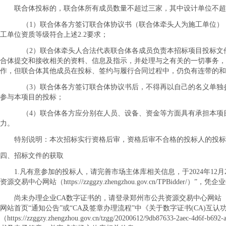
联合体投标的，联合体所有成员数量不超过三家，其中设计单位不超
（
1）联合体各方签订联合体协议书（联合体牵头人为施工单位），
工单位资质等级符合上述2.2要求；
（
2）联合体牵头人合法代表联合体各成员负责本招标项目投标文
合体提交和接收相关的资料、信息及指示，并处理与之有关的一切事务，
作，但联合体其他成员在投标、签约与履行合同过程中，仍负有连带的和
（
3）联合体各方签订联合体协议书后，不得再以自己的名义单独
参与本项目的投标；
（
4）联合体各方应分别在人员、设备、资金等方面具有承担本项
力。
特别说明：本次招标实行资格后审，资格后审不合格的投标人的投标
四、招标文件的获取
1.凡有意参加的投标人，请完善市场主体库相关信息，于2024年12月26
资源交易中心网站（https://zzggzy.zhengzhou.gov.cn/TPBidder/
尚未办理企业
CA数字证书的，请登录郑州市公共资源交易中心网站（https://z
网站首页“通知公告”或“CA及签章办理流程”中《关于数字证书(CA)互
（https://zzggzy.zhengzhou.gov.cn/tzgg/20200612/9db87633-2aec-4d