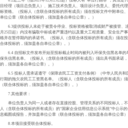
6.2近三年（指2021年12月25日起）投标人有“单位行贿罪”，其
目经理（项目总负责人）、施工技术负责人、项目设计负责人、委托代理
标资格。（投标人（含联合体投标的所有成员）须在投标文件中附单位、
单位公章（联合体投标的，须加盖各自单位公章）。）
6.3提供投标人未处于被责令停业、投标资格被取消或财产被接管、冻
月25日起）内没有骗取中标或者严重违约以及重大工程质量、安全生产
格并在暂停期内的承诺书。（投标人（含联合体投标的所有成员）须在投
合体投标的，须加盖各自单位公章）。）
6.4 自招标文件发布开始至投标截止时间内被列入环保失信黑名单
保失信黑名单。（投标人（含联合体投标的所有成员）须出具书面承诺
的，须加盖各自单位公章）。）
6.5 投标人需承诺遵守《保障农民工工资支付条例》（中华人民共和
行期的拖欠农民工工资黑名单。（投标人（含联合体投标的所有成员）须
（联合体投标的，须加盖各自单位公章）。）
7.其他要求：
单位负责人为同一人或者存在直接控股、管理关系的不同投标人，不
人（含联合体投标的所有成员）的
“国家企业信用信息公示系统”中公示
息截图或报告，并加盖单位公章（联合体投标的，须加盖各自单位公章）
8.本项目接受联合体投标。