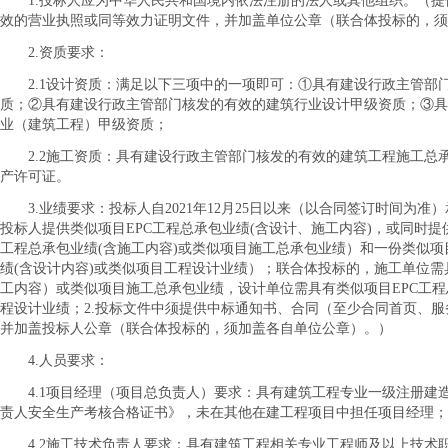
1.投标人应为中华人民共和国境内依法注册的法人或其他组织。（
效的营业执照或同等效力证明文件，并加盖单位公章（联合体投标的，须
2.资质要求：
2.1设计资质：满足以下三项中的一项即可：①具有建设行政主管部
质；②具有建设行政主管部门核发的有效的建筑行业设计甲级资质；③具
业（建筑工程）甲级资质；
2.2施工资质：具有建设行政主管部门核发的有效的建筑工程施工总
产许可证。
3.业绩要求：投标人自2021年12月25日以来（以合同签订时间为准
投标人提供类似项目EPC工程总承包业绩(含设计、施工内容)，或同时提
工程总承包业绩(
含
施工内容
)或类似项目施工总承包业绩）和一份类似项
绩(
含
设计内容
)或类似项目工程设计业绩）；联合体投标的，施工单位需
工内容）或类似项目施工总承包业绩，设计单位需具有类似项目
EPC工
程设计业绩；
2.投标文件中须提供中标通知书、合同（至少合同首页、
并加盖投标人公章（联合体投标的，须加盖各自单位公章）。）
4.人员要求：
4.1项目经理（项目总负责人）要求：具有建筑工程专业一级注册建
责人安全生产考核合格证书》，未在其他在建工程项目中担任项目经理；
4.2施工技术负责人要求：具有建筑工程相关专业工程师及以上技术