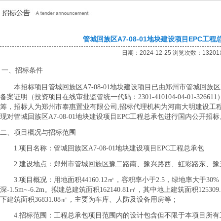
管城回族区A7-08-01地块建设项目EPC工
日期：2024-12-25 浏览次数：1320
一、招标条件
本招标项目管城回族区
A7-08-01地块建设项目已由郑州市管城回
备案证明（
投资项目在线审批监管统一
代码：
2301-410104-04-01
筹，招标人为郑州市泰惠置业有限公司,招标代理机构为河南大明建设工
现对管城回族区A7-08-01地块建设项目EPC工程总承包进行国内公开招标
二、项目概况与招标范围
1.项目名称：管城回族区A7-08-01地块建设项目EPC工程总承包
2.建设地点：郑州市管城回族区豫二路南、豫兴路西、虹彩路东、豫
3.项目概况：用地面积44160.12㎡，容积率小于2.5，绿地率大于30
深-1.5m~-6.2m。拟建总建筑面积162140.81㎡，其中地上建筑面积12
下建筑面积36831.08㎡，主要为车库、人防及设备用房等；
4.招标范围：工程总承包项目范围内的设计包含但不限于本项目所