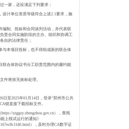
过一家，还应满足下列要求：
设计单位资质等级符合上述2.1要求，施
件编制、投标和合同谈判活动，并代表联
负责合同实施阶段的主办、组织和协调工
各自的法律责任；
参与本项目投标，也不得组成新的联合体
目联合体协议书分工职责范围内的履约能
文件将按无效标处理。
日至2025年01月14日，登录“郑州市公共
）”，凭企业CA锁直接下载招标文件。
zggzy.zhengzhou.gov.cn），查阅
认功能上线试运行的通知》
6f-b692-a167ec8c11d6.html），及时办理CA数字证