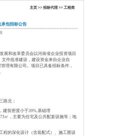
主页
>>
招标代理
>>
工程类
程总承包招标公告
1次
族区发展和改革委员会以河南省企业投资项目
-326611）文件批准建设，建设资金来自企业自
程管理有限公司。项目已具备招标条件，
。
三路北；
%，建筑密度小于20%,基础埋
5309.73㎡，主要为住宅及公共配套设施等；地
有工程的深化设计（含装配式）、施工图设