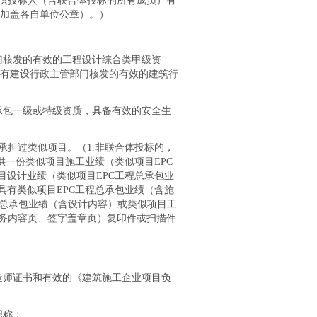
提供投标人（含联合体投标的所有成员）有
加盖各自单位公章）。）
门核发的有效的工程设计综合类甲级资
有建设行政主管部门核发的有效的建筑行
承包一级或特级资质，具备有效的安全生
）承担过类似项目。（1.非联合体投标的，
供一份类似项目施工业绩（类似项目EPC
目设计业绩（类似项目EPC工程总承包业
具有类似项目EPC工程总承包业绩（
含
施
程总承包业绩（
含
设计内容）或类似项目工
服务内容页、签字盖章页）复印件或扫描件
造师证书和有效的《建筑施工企业项目负
职称；