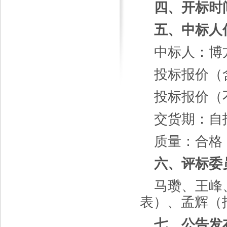
四、开标时
五、中标人
中标人：
博
投标报价（
投标报价（
交货
期：自
质量：
合格
六、
评标委
马瓒、王峰
表）、孟辉（
七、
公
告发