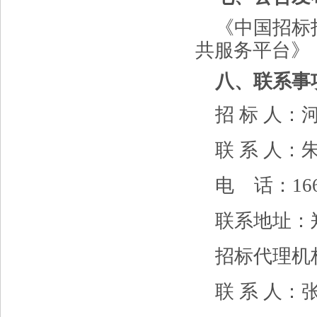
《中国招标
共服务平台》
八
、联系事
招
标
人：
联
系
人：
电
话：
16
联系地址：
招标代理机
联
系
人：