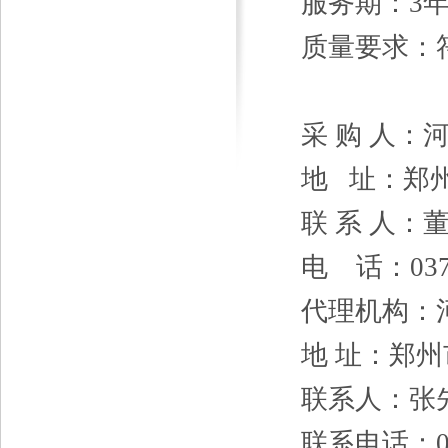
服务期：
3
质量要求：
采
购
人：
地
址：郑州
联
系
人：
电
话：
03
代理机构：
地
址：郑州
联系人：
张
联系电话：