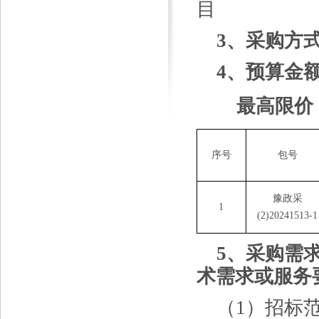
目
3、采购方
4、预算金
最高限价
序号
包号
豫政采
1
(2)20241513-1
5、
采购需
术需求或服务
（
1）招标