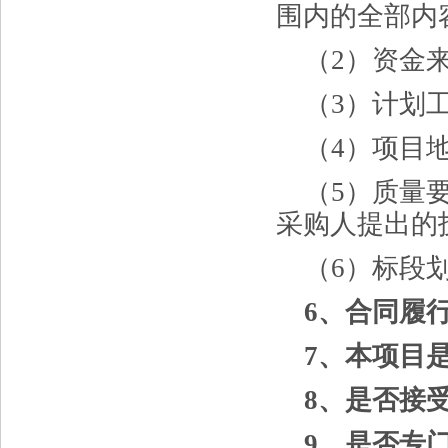
围内的全部内
（
2
）资金
（
3
）计划
（
4
）项目
（
5
）质量
采购人提出的
（
6
）标段
6、合同履
7、本项目
8、是否接
9、是否专