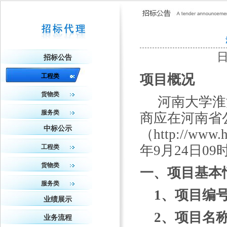
日
招标公告
项目概况
工程类
货物类
河南大学淮
服务类
商
应在河南省
中标公示
（
http://w
年
9
月
24
日
09
工程类
货物类
一、项目基本
服务类
1、项目编
业绩展示
2、项目名
业务流程