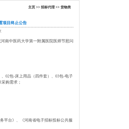
主页
>>
招标代理
>>
货物类
置项目终止公告
次
就河南中医药大学第一附属医院医师节慰问
）、
02包-
床上用品（四件套）、
03包-
电子
章采购需求
；
务平台》、《河南省电子招标投标公共服