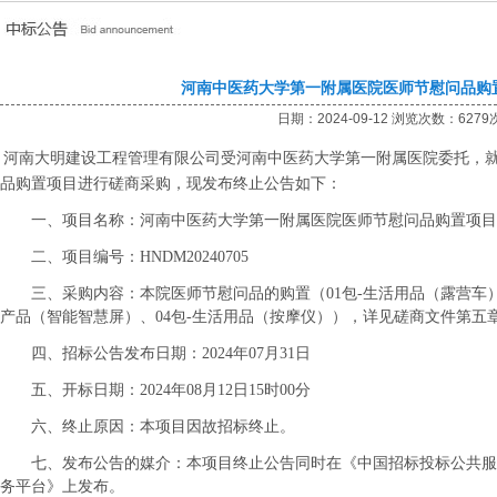
河南中医药大学第一附属医院医师节慰问品购
日期：2024-09-12 浏览次数：6279
河南大明建设工程管理有限公司受
河南中医药大学第一附属医院
委托，
品购置项目进行
磋商采购
，现发布终止公告如下：
一、项目名称：
河南中医药大学第一附属医院医师节慰问品购置项目
二、项目编号：
HNDM20240705
三、
采购内容：
本
院
医师节慰问品的购置（
01包-
生活用品（露营车
产品（智能智慧屏）、
04包-
生活用品（按摩仪）），
详见磋商文件第五
四、招标公告发布日期：
202
4
年
0
7
月
31
日
五、开标日期：
202
4
年
08
月
12
日
15
时
00
分
六、
终止原因：
本项目因故招标终止。
七、发布公告的媒介：本项目终止公告同时在
《中国招标投标公共服
务平台》
上发布。