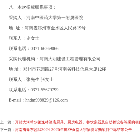
八、本次招标联系事项：
采购人：河南中医药大学第一附属医院
地
址：河南省郑州市金水区人民路
19号
联系人：史女士
联系电话：
0371-66269066
采购代理机构：河南大明建设工程管理有限公司
地
址：郑州市花园路
27号河南省科技信息大厦12楼
联系人：张先生
张女士
联系电话：
0371-55679799
E-mail：hndm998829@126.com
上一篇：
开封大河希尔顿逸林酒店厨具、厨房电器、餐饮瓷器及自助餐设备等采购项
下一篇：
河南省豫东监狱2024-2025年度ZF食堂大宗物资采购项目中标结果公告